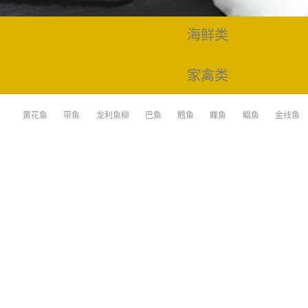
海鲜类
家禽类
家禽类
黄花鱼
带鱼
龙利鱼柳
巴鱼
鳕鱼
鲽鱼
鲳鱼
金线鱼
礼盒
雄安特产