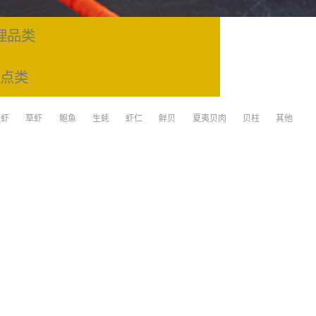
理品类
点类
日礼盒
极虾
草虾
鲍鱼
生蚝
虾仁
鲜贝
夏夷贝肉
贝柱
其他
外产品