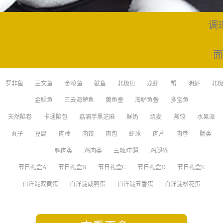
调
面
节
罗非鱼
三文鱼
金枪鱼
鱿鱼
北极贝
龙虾
蟹
明虾
北
金鲳鱼
三去海鲈鱼
黄鱼鲞
海鲈鱼鲞
多宝鱼
国
天然陷卷
卡通陷包
荔浦芋黑芝麻
鲜奶
烧麦
蒸饺
水果派
丸子
豆腐
肉棒
肉饺
肉包
虾球
肉片
肉卷
肠类
鸭肉类
鸡肉类
三融/中慧
鸡腿碎
节日礼盒A
节日礼盒B
节日礼盒C
节日礼盒D
节日礼盒E
白洋淀双黄蛋
白洋淀咸鸭蛋
白洋淀五香蛋
白洋淀松花蛋