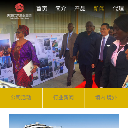
首页
简介
产品
新闻
代理
公司活动
行业新闻
境内|境外
我国远洋渔业的现状与未来
2017
-
05
-
30